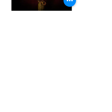
Titolo dell'opera:
KING ARTICHOKE (3261)
Collezione Nature
Sta
mpa diretta in alta qualità su alluminio
bianco 3 mm Eurobond Thompson
Dimensioni LxA 35
x 40 cm.
Opera a tiratura limitata e certificata
Tiratura in 30 esemplari
Prezzo in galleria: 160
€