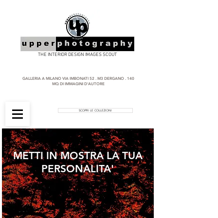
THE INTERIOR DESIGN IMAGES SCOUT
GALLERIA A MILANO VIA IMBONATI 52 . M3 DERGANO . 140
MQ DI IMMAGINI D'AUTORE
SCOPRI LE COLLEZIONI
METTI IN MOSTRA LA TUA
PERSONALITA'