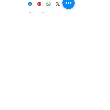
o per diverse esigenze in merito a
dimensioni o materiali utilizzati non
Follow Us:
esitare a contattarci al numero
02.3659.1164. Saremo felici di
aiutarti nella scelta.
Credits
UPPERPHOTOGRAPHY
Upperidea sas
Via Imbonati,
52 - 20159
Milano
M3 Dergano
Telefono
02.3659.1164
info@upperphotography.com
PIVA e CF 094645
0966
© 2015 - 2026
Do Not Sell My Personal Information
Privacy Policy
Termini e condizioni