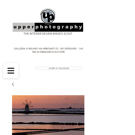
THE INTERIOR DESIGN IMAGES SCOUT
GALLERIA A MILANO VIA IMBONATI 52 . M3 DERGANO . 140
MQ DI IMMAGINI D'AUTORE
SCOPRI LE COLLEZIONI