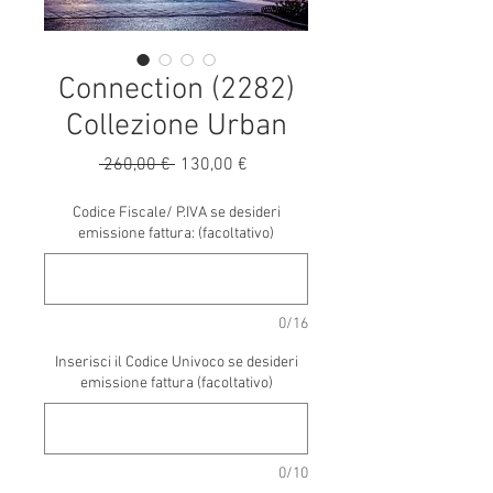
Connection (2282)
Collezione Urban
Prezzo
Prezzo
 260,00 € 
130,00 €
regolare
scontato
Codice Fiscale/ P.IVA se desideri
emissione fattura: (facoltativo)
0/16
Inserisci il Codice Univoco se desideri
emissione fattura (facoltativo)
0/10