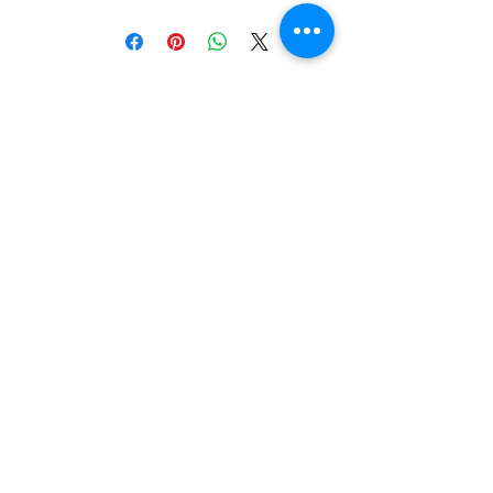
dimensioni o materiali utilizzati non
esitare a contattarci al numero
02.3659.1164. Saremo felici di
Follow Us:
aiutarti nella scelta.
Credits
UPPERPHOTOGRAPHY
Upperidea sas
Via Imbonati,
52 - 20159
Milano
M3 Dergano
Telefono
02.3659.1164
info@upperphotography.com
PIVA e CF 094645
0966
© 2015 - 2026
Do Not Sell My Personal Information
Privacy Policy
Termini e condizioni