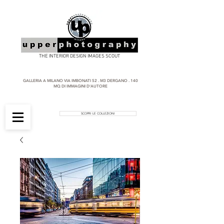
THE INTERIOR DESIGN IMAGES SCOUT
GALLERIA A MILANO VIA IMBONATI 52 . M3 DERGANO . 140
MQ DI IMMAGINI D'AUTORE
SCOPRI LE COLLEZIONI